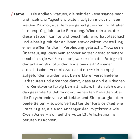
Farbe
Die antiken Statuen, die seit der Renaissance nach
und nach ans Tageslicht traten, zeigten meist nur den
weißen Marmor, aus dem sie gefertigt waren, nicht aber
ihre ursprünglich bunte Bemalung. Winckelmann, der
diese Statuen kannte und beschrieb, wird hauptsächlich
und einseitig mit der an ihnen entwickelten Vorstellung
einer weißen Antike in Verbindung gebracht. Trotz seiner
Überzeugung, dass »ein schöner Körper desto schöner«
erscheine, »je weißer« er sei, war er sich der Farbigkeit
der antiken Skulptur durchaus bewusst: An einer
archaistischen Artemis-Statue, die 1760 in Pompeji
aufgefunden worden war, bemerkte er verschiedene
Farbspuren und erkannte damit, dass auch die Griechen
ihre Kunstwerke farbig bemalt hatten. In den sich durch
das gesamte 19. Jahrhundert ziehenden Debatten über
die Polychromie von Architektur und Skulptur glaubten
beide Seiten – sowohl Verfechter der Farblosigkeit wie
Franz Kugler, als auch Anhänger der Polychromie wie
Owen Jones – sich auf die Autorität Winckelmanns
berufen zu können.